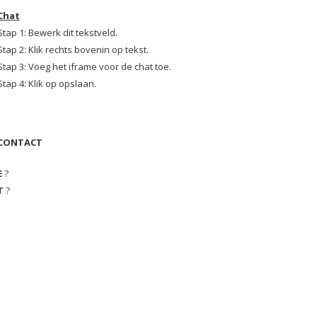
Chat
Stap 1: Bewerk dit tekstveld.
Stap 2: Klik rechts bovenin op tekst.
Stap 3: Voeg het iframe voor de chat toe.
Stap 4: Klik op opslaan.
CONTACT
E
?
T
?